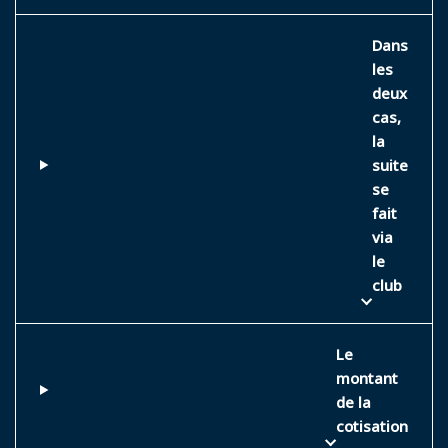
Dans
les
deux
cas,
la
suite
se
fait
via
le
club
Le
montant
de la
cotisation