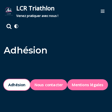
LCR Triathlon
Aller
Venez pratiquer avec nous !
au
contenu
Adhésion
Adhésion
Nous contacter
Mentions légales