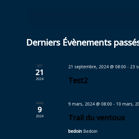
Sélectionnez
par
vues
une
mot-
Évènements
date.
clé.
Derniers Évènements passé
SEP
21 septembre, 2024 @ 08:00
-
23 s
21
Test2
2024
MAR
9 mars, 2024 @ 08:00
-
10 mars, 2
9
Trail du ventoux
2024
bedoin
Bedoin