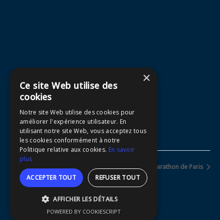
×
Ce site Web utilise des
cookies
LIEU
Notre site Web utilise des cookies pour
bedoin
améliorer l'expérience utilisateur. En
Bedoin
,
84410
France
+ Google Map
utilisant notre site Web, vous acceptez tous
Voir Lieu site web
les cookies conformément à notre
Politique relative aux cookies.
En savoir
plus
Harmonie Mutuelle semi de Paris
Marathon de Paris
ACCEPTER TOUT
REFUSER TOUT
AFFICHER LES DÉTAILS
POWERED BY COOKIESCRIPT