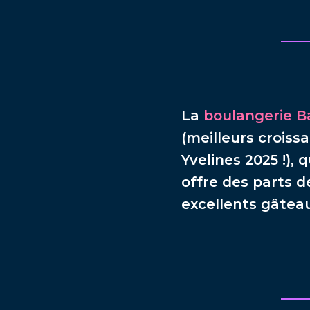
La
boulangerie Ba
(meilleurs croiss
Yvelines 2025 !), 
offre des parts d
excellents gâtea