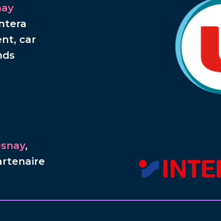
nay
entera
ent, car
nds
esnay
,
rtenaire