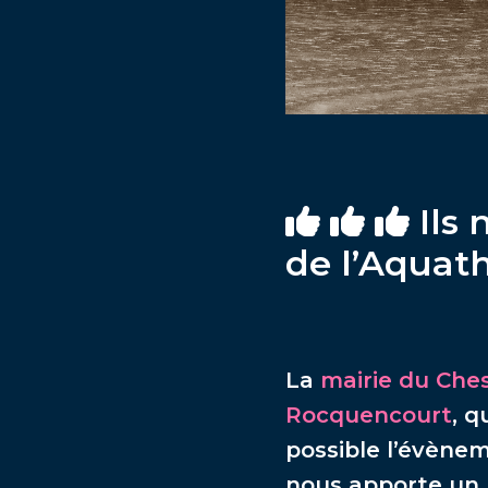
Ils 
de l’Aquat
La
mairie du Che
Rocquencourt
, q
possible l’évène
nous apporte un