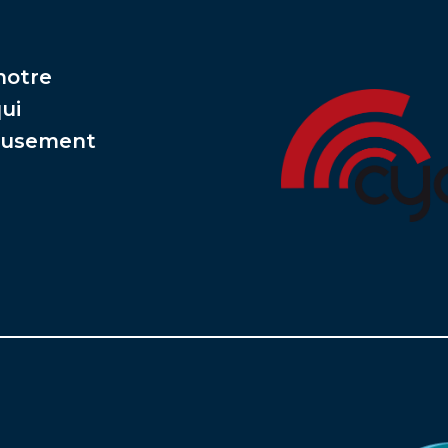
 notre
qui
eusement