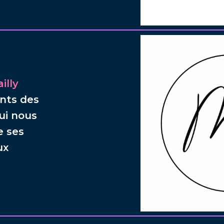
illy
ants des
qui nous
e ses
ux