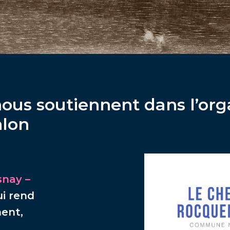
nous soutiennent dans l’org
hlon
snay –
ui rend
ment,