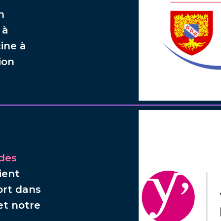
n
 à
cine à
ion
des
ient
ort dans
et notre