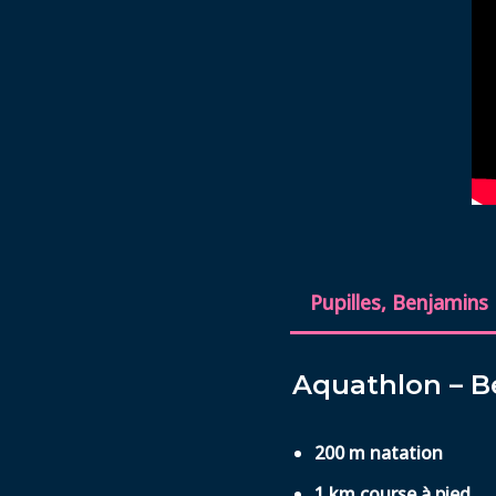
Pupilles, Benjamins
Aquathlon – B
200 m natation
1 km course à pied