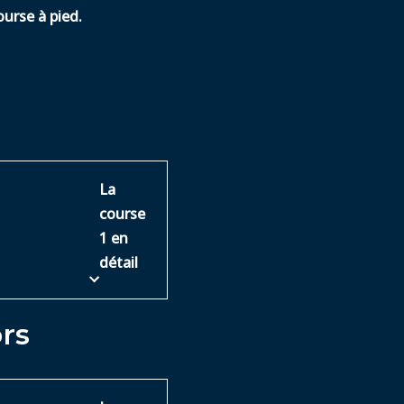
urse à pied.
La
course
1 en
détail
rs